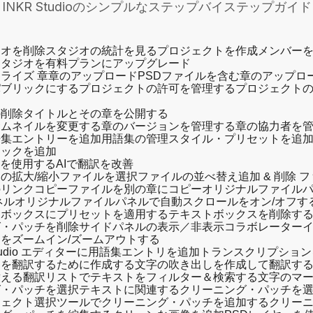
INKR Studioのシンプルなステップバイステップガイド
ジオを削除
スタジオの統計を見る
プロジェクトを作成
メンバー
スタジオを有料プランにアップグレード
ライズ 章
章のアップロード
PSDファイルを含む章のアップロ
パブリックにする
プロジェクトの許可を管理する
プロジェクト
の削除
タイトルとその章を公開する
サムネイルを変更する
章のバージョンを管理する
章の協力者を
語集エントリーを追加
用語集の管理
スタイル・プリセットを追
ィックを追加
訳を使用する
AIで翻訳を改善
の拡大/縮小
ファイルを選択
ファイルの並べ替え
追加 & 削除 
のリンクコピー
ファイルを別の章にコピー
オリジナルファイルパ
ネル
オリジナルファイルパネルで自動スクロールをオン/オフす
トボックスにプリセットを適用する
テキストボックスを削除す
グ・パッチを削除
サイドパネルの表示／非表示
コラボレーター
をズームイン/ズームアウトする
Studio エディターに用語集エントリを追加
トランスクリプション
トを翻訳するために作成する
文字の吹き出しを作成して翻訳す
替える
翻訳リストでテキストをフィルター＆検索する
文字のマ
グ・パッチを選択
テキストに関連するクリーニング・パッチを
ジェクト選択ツールでクリーニング・パッチを追加する
クリー