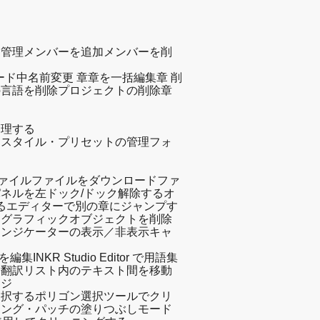
を管理
メンバーを追加
メンバーを削
ード中
名前変更 章
章を一括編集
章 削
の言語を削除
プロジェクトの削除
章
管理する
加
スタイル・プリセットの管理
フォ
ファイル
ファイルをダウンロード
ファ
ネルを左ドック/ドック解除する
オ
る
エディターで別の章にジャンプす
る
グラフィックオブジェクトを削除
インジケーターの表示／非表示
キャ
を編集
INKR Studio Editor で用語集
る
翻訳リスト内のテキスト間を移動
ージ
選択する
ポリゴン選択ツールでクリ
ニング・パッチの塗りつぶしモード