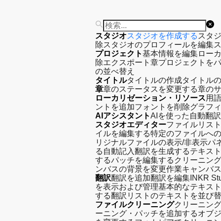
スタジオ
スタジオを作成する
スタ
除
スタジオのプロフィールを編集
プロジェクト
基本情報を編集
ローカ
除
エクスポート章
プロジェクトを
の並べ替え
タイトル
タイトルの作成
タイトル
章
章のステータスを変更する
章の
ローカリゼーション・リソース
用
ントを追加
フォントを削除
グラフ
AIアシスタント
AIを使った自動翻
スタジオエディター
ファイルリスト
イルを編集する
特定のファイルへ
リジナルファイルの表示/非表示パ
る
自動記入翻訳を生成する
テキス
する
パッチを編集する
クリーニン
ンバスの背景を変更
作業キャンバス
翻訳
翻訳を追加
翻訳を編集
INKR 
を表示および管理
基本的なテキス
する
翻訳リストのテキストを並び
ファイルクリーニング
クリーニン
ーニング・パッチを追加する
オブ