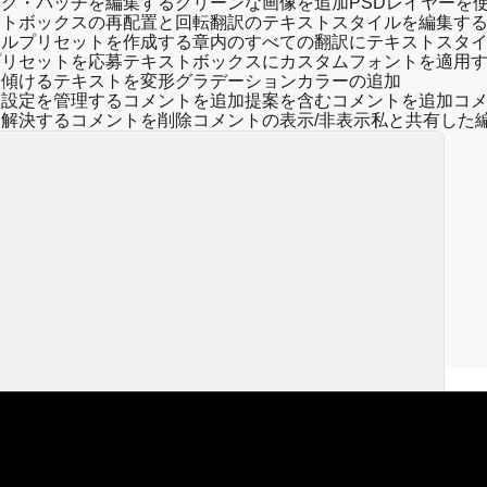
ング・パッチを編集する
クリーンな画像を追加
PSDレイヤーを
ストボックスの再配置と回転
翻訳のテキストスタイルを編集す
イルプリセットを作成する
章内のすべての翻訳にテキストスタ
プリセットを応募
テキストボックスにカスタムフォントを適用
を傾ける
テキストを変形
グラデーションカラーの追加
知設定を管理する
コメントを追加
提案を含むコメントを追加
コ
を解決する
コメントを削除
コメントの表示/非表示
私と共有した